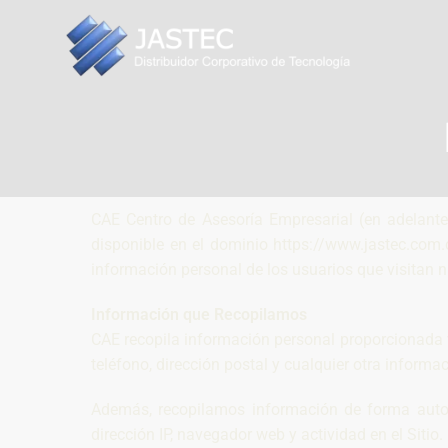
CAE Centro de Asesoría Empresarial (en adelante
disponible en el dominio https://www.jastec.com.c
información personal de los usuarios que visitan nue
Información que Recopilamos
CAE recopila información personal proporcionada vo
teléfono, dirección postal y cualquier otra informaci
Además, recopilamos información de forma automá
dirección IP, navegador web y actividad en el Sitio.