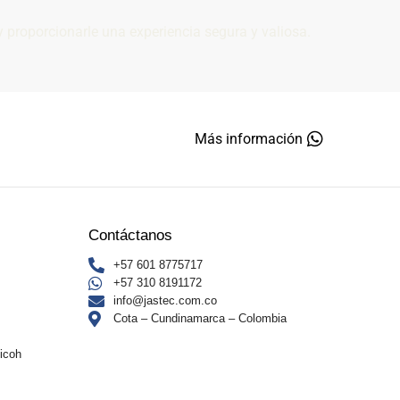
 proporcionarle una experiencia segura y valiosa.
Más información
Contáctanos
+57 601 8775717
+57 310 8191172
info@jastec.com.co
Cota – Cundinamarca – Colombia
Ricoh