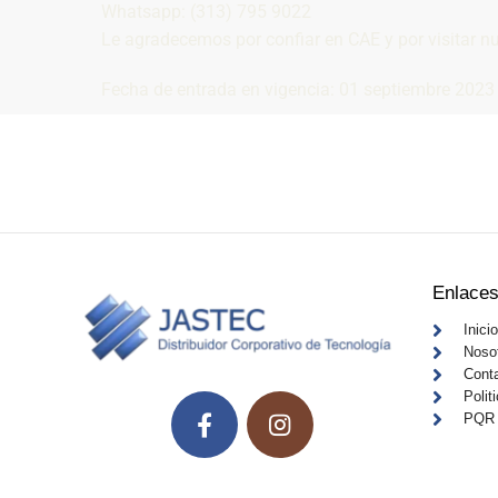
Whatsapp: (313) 795 9022
Le agradecemos por confiar en CAE y por visitar n
Fecha de entrada en vigencia: 01 septiembre 2023
Soluciones Tecnológicas A Tu Alca
Equipos y soporte técnico 24/7 para empresas
tecnológicos.
Enlaces
Inicio
Noso
Cont
Polit
PQR