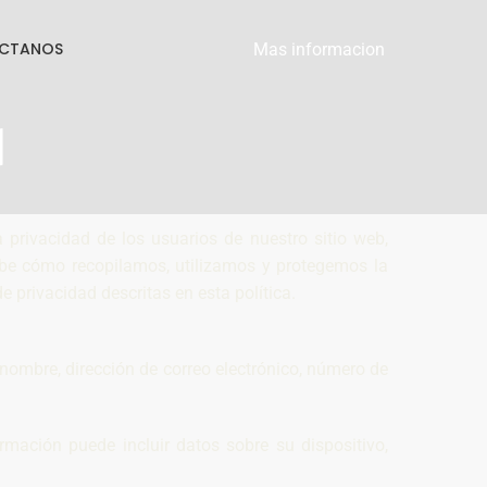
CTANOS
Mas informacion
d
privacidad de los usuarios de nuestro sitio web,
cribe cómo recopilamos, utilizamos y protegemos la
de privacidad descritas en esta política.
 nombre, dirección de correo electrónico, número de
mación puede incluir datos sobre su dispositivo,