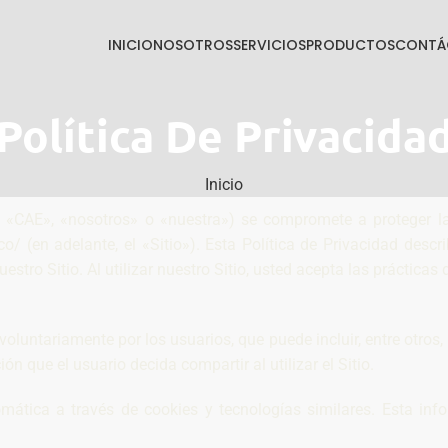
INICIO
NOSOTROS
SERVICIOS
PRODUCTOS
CONTÁ
Política De Privacida
Inicio
 «CAE», «nosotros» o «nuestra») se compromete a proteger la 
o/ (en adelante, el «Sitio»). Esta Política de Privacidad des
stro Sitio. Al utilizar nuestro Sitio, usted acepta las prácticas 
luntariamente por los usuarios, que puede incluir, entre otros,
ón que el usuario decida compartir al utilizar el Sitio.
tica a través de cookies y tecnologías similares. Esta infor