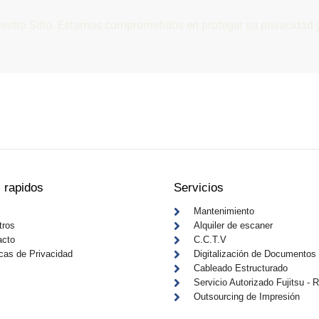
uestro Sitio. Estamos comprometidos en proteger su privacidad y
nce
. Contáctanos y optimiza tus procesos
 rapidos
Servicios
Mantenimiento
tros
Alquiler de escaner
acto
C.C.T.V
icas de Privacidad
Digitalización de Documentos
Cableado Estructurado
Servicio Autorizado Fujitsu - 
Outsourcing de Impresión