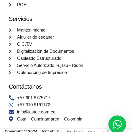
PQR
Servicios
Mantenimiento
Alquiler de escaner
C.C.T.V
Digitalización de Documentos
Cableado Estructurado
Servicio Autorizado Fujitsu - Ricoh
Outsourcing de Impresión
Contáctanos
+57 601 8775717
+57 310 8191172
info@jastec.com.co
Cota – Cundinamarca – Colombia
Copyright © 2024, JASTEC.
Todos los derechos reservados. Desarrollado