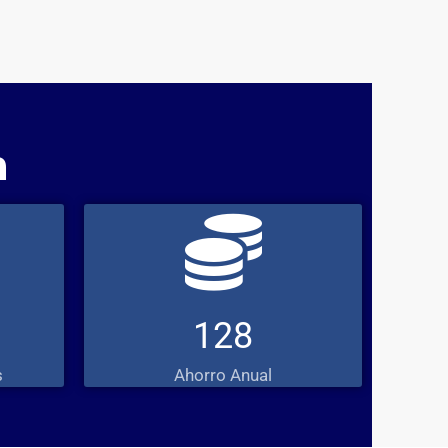
n
128
s
Ahorro Anual